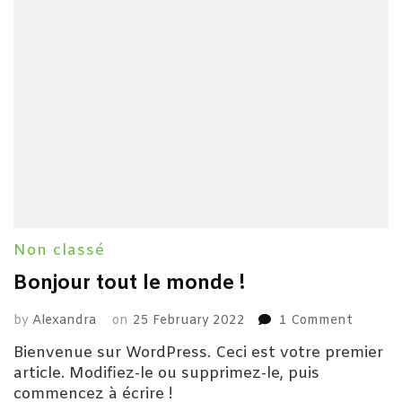
Non classé
Bonjour tout le monde !
on
by
Alexandra
on
25 February 2022
1 Comment
Bonjour
Bienvenue sur WordPress. Ceci est votre premier
tout
article. Modifiez-le ou supprimez-le, puis
le
commencez à écrire !
monde !